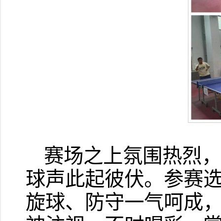
赛场之上氛围热烈
球声此起彼伏。参赛
旋球、防守一气呵成