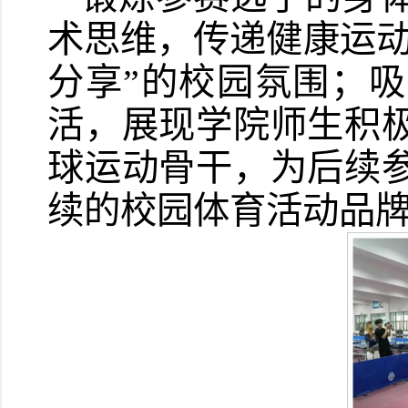
术思维，传递健康运动
分享”的校园氛围；
活，展现学院师生积
球运动骨干，为后续
续的校园体育活动品