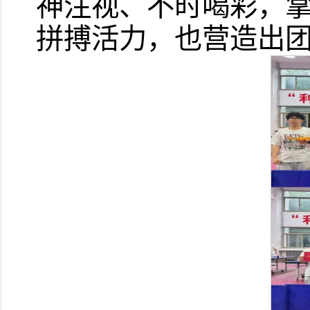
神注视、不时喝彩，
拼搏活力，也营造出