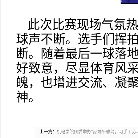
此次比赛现场气氛
球声不断。选手们挥
断。随着最后一球落
好致意，尽显体育风
魄，也增进交流、凝
神。
上一篇：
机电学院团委举办“品端午雅韵，习手工劳