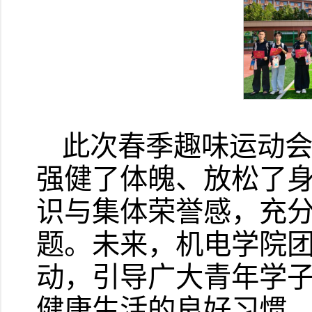
此次春季趣味运动
强健了体魄、放松了
识与集体荣誉感，充分
题。未来，机电学院
动，引导广大青年学
健康生活的良好习惯