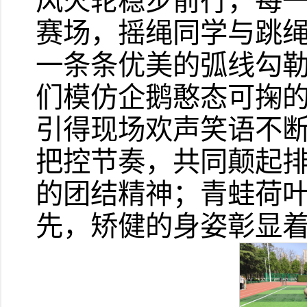
风火轮稳步前行，每一
赛场，摇绳同学与跳
一条条优美的弧线勾
们模仿企鹅憨态可掬
引得现场欢声笑语不
把控节奏，共同颠起排
的团结精神；青蛙荷
先，矫健的身姿彰显