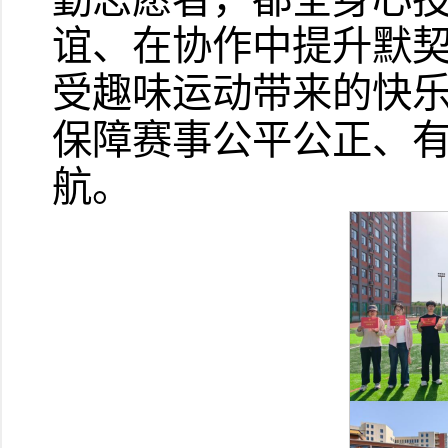
谊、在协作中提升默
受趣味运动带来的快
保障赛事公平公正、
航。