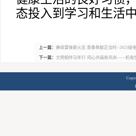
态投入到学习和生活
上一篇：
赓续雷锋薪火志 青春奉献正当时--202
下一篇：
文明相伴马年行·同心共画新风尚——机电
Copy