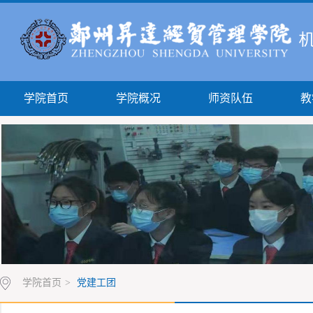
学院首页
学院概况
师资队伍
教
学院首页
>
党建工团