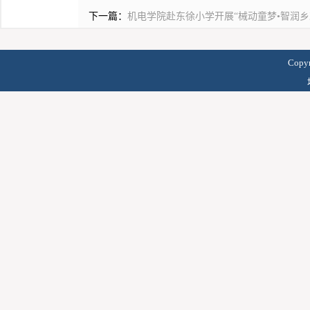
下一篇：
机电学院赴东徐小学开展“械动童梦•智润
Copy