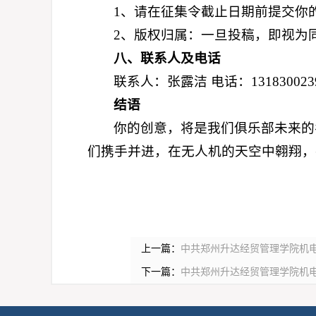
1、请在征集令截止日期前提交你
2、版权归属：一旦投稿，即视为
八、联系人及电话
联系人：张露洁 电话：131830023
结语
你的创意，将是我们俱乐部未来的
们携手并进，在无人机的天空中翱翔，
上一篇：
中共郑州升达经贸管理学院机
下一篇：
中共郑州升达经贸管理学院机