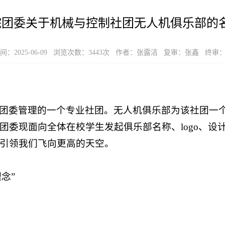
院团委关于机械与控制社团无人机俱乐部的
：2025-06-09 浏览次数：
3443
次 作者：张露洁 复审：张鑫 终审
团委管理的一个专业社团。无人机俱乐部为该社团一
团委现面向全体在校学生发起俱乐部名称、logo、设
引领我们飞向更高的天空。
念”