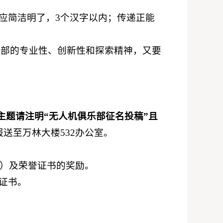
应简洁明了，3个汉字以内；传递正能
乐部的专业性、创新性和探索精神，又要
主题请注明“无人机俱乐部征名投稿”且
送至万林大楼532办公室。
元）及荣誉证书的奖励。
证书。