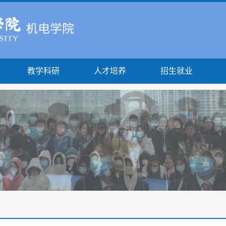
教学科研
人才培养
招生就业