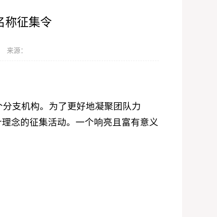
名称征集令
： 来源：
个分支机构。为了更好地凝聚团队力
计理念的征集活动。一个响亮且富有意义