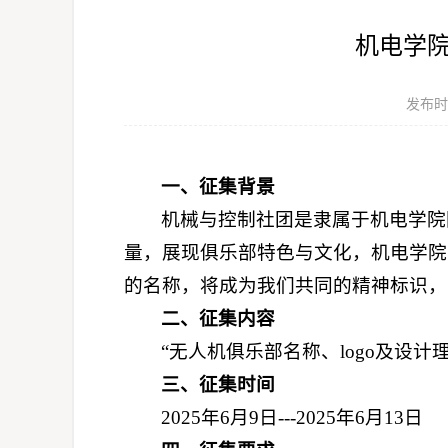
机电学
发布时间
一、征集背景
机械与控制社团是隶属于机电学院
量，展现俱乐部特色与文化，机电学院
的名称，将成为我们共同的精神标识，
二、征集内容
“无人机俱乐部名称、logo及设计理
三、征集时间
2025年6月9日---2025年6月13日